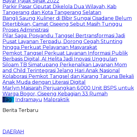
Bayar Pajak Sejak 2022
Parkir Pasar Ciputat Dikelola Dua Wilayah, Kab
Tangerang dan Kota Tangerang Selatan
Bangli Saung Kuliner di Bibir Sungai Cisadane Belum
Ditertibkan, Camat Ciseeng Sebut Masih Tunggu
Proses Administrasi
Pilar Saga: Posyandu Tangsel Bertransformasi Jadi
Pusat Layanan Terpadu, Dorong Cegah Stunting
hingga Perkuat Pelayanan Masyarakat
Pemkot Tangsel Perkuat Layanan Informasi Publik
Berbasis Digital, AI Helita Jadi Inovasi Unggulan
Siloam TB Simatupang Perkenalkan Layanan Mom
and Child Terintegrasi Jelang Hari Anak Nasional
Kolaborasi Pemkot Tangsel dan Karang Taruna Bekali
Anak Muda dengan Literasi Digital
Marlyn Maisarah Perjuangkan 6.000 Unit BSPS untuk
Warga Bogor, Ciseeng Kebagian 33 Rumah
Tag :
Indramayu
Malpraktik
Berita Terbaru
DAERAH