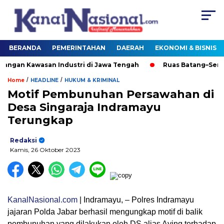
BERANDA
PEMERINTAHAN
DAERAH
EKONOMI & BISNIS
n Kawasan Industri di Jawa Tengah
Ruas Batang–Semaran
/
/
Home
HEADLINE
HUKUM & KRIMINAL
Motif Pembunuhan Persawahan di
Desa Singaraja Indramayu
Terungkap
Redaksi
Kamis, 26 Oktober 2023
KanalNasional.com
| Indramayu, – Polres Indramayu
jajaran Polda Jabar berhasil mengungkap motif di balik
pembunuhan yang dilakukan oleh DS alias Aying terhadap