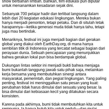
show berbahan limbah. Bahkan, film edukasi pun diputar
untuk menanamkan kesadaran sejak dini.
Sebanyak 700 pelajar hadir dan terlibat langsung dalam
lebih dari 20 kegiatan edukasi lingkungan. Mereka bukan
hanya menjadi penonton, tetapi pelaku. Dan di situlah letak
harapannya—ketika generasi muda tidak hanya tahu, tetapi
juga mau bertindak.
Menariknya, festival ini juga menjadi bagian dari gerakan
global yang diakui oleh
EarthDay.org
, di mana hanya
sembilan titik di Indonesia yang tercatat sebagai bagian dari
perayaan dunia. Sebuah pencapaian yang menunjukkan
bahwa gerakan lokal pun bisa berdampak global.
Dukungan lintas sektor ini menjadi bukti bahwa menjaga
bumi bukanlah tanggung jawab satu pihak saja, melainkan
kerja bersama yang membutuhkan sinergi antara
masyarakat, pemerintah, dan pegiat lingkungan. Yang paling
penting, festival ini meninggalkan satu pesan yang kuat:
perubahan tidak harus dimulai dari sesuatu yang besar. Ia
bisa dimulai dari kebiasaan kecil yang dilakukan secara
konsisten.
Karena pada akhirnya, bumi tidak membutuhkan kita untuk
sempurna. Ia hanya butuh kita untuk peduli—dan mulai