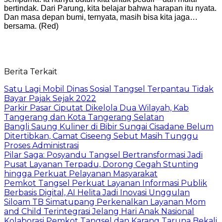
bertindak. Dari Parung, kita belajar bahwa harapan itu nyata.
Dan masa depan bumi, ternyata, masih bisa kita jaga…
bersama. (Red)
Berita Terkait
Satu Lagi Mobil Dinas Sosial Tangsel Terpantau Tidak
Bayar Pajak Sejak 2022
Parkir Pasar Ciputat Dikelola Dua Wilayah, Kab
Tangerang dan Kota Tangerang Selatan
Bangli Saung Kuliner di Bibir Sungai Cisadane Belum
Ditertibkan, Camat Ciseeng Sebut Masih Tunggu
Proses Administrasi
Pilar Saga: Posyandu Tangsel Bertransformasi Jadi
Pusat Layanan Terpadu, Dorong Cegah Stunting
hingga Perkuat Pelayanan Masyarakat
Pemkot Tangsel Perkuat Layanan Informasi Publik
Berbasis Digital, AI Helita Jadi Inovasi Unggulan
Siloam TB Simatupang Perkenalkan Layanan Mom
and Child Terintegrasi Jelang Hari Anak Nasional
Kolaborasi Pemkot Tangsel dan Karang Taruna Bekali