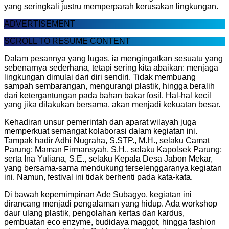
yang seringkali justru memperparah kerusakan lingkungan.
ADVERTISEMENT
SCROLL TO RESUME CONTENT
Dalam pesannya yang lugas, ia mengingatkan sesuatu yang
sebenarnya sederhana, tetapi sering kita abaikan: menjaga
lingkungan dimulai dari diri sendiri. Tidak membuang
sampah sembarangan, mengurangi plastik, hingga beralih
dari ketergantungan pada bahan bakar fosil. Hal-hal kecil
yang jika dilakukan bersama, akan menjadi kekuatan besar.
Kehadiran unsur pemerintah dan aparat wilayah juga
memperkuat semangat kolaborasi dalam kegiatan ini.
Tampak hadir Adhi Nugraha, S.STP., M.H., selaku Camat
Parung; Maman Firmansyah, S.H., selaku Kapolsek Parung;
serta Ina Yuliana, S.E., selaku Kepala Desa Jabon Mekar,
yang bersama-sama mendukung terselenggaranya kegiatan
ini. Namun, festival ini tidak berhenti pada kata-kata.
Di bawah kepemimpinan Ade Subagyo, kegiatan ini
dirancang menjadi pengalaman yang hidup. Ada workshop
daur ulang plastik, pengolahan kertas dan kardus,
pembuatan eco enzyme, budidaya maggot, hingga fashion