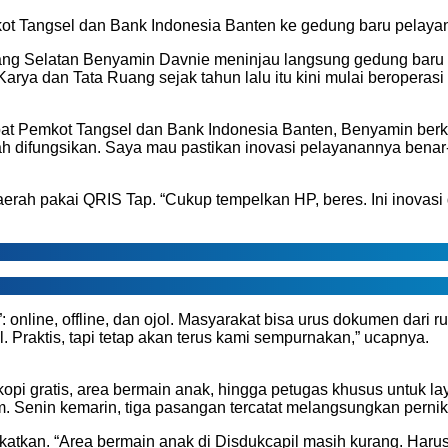
t Tangsel dan Bank Indonesia Banten ke gedung baru pelaya
rang Selatan Benyamin Davnie meninjau langsung gedung baru
Karya dan Tata Ruang sejak tahun lalu itu kini mulai beropera
t Pemkot Tangsel dan Bank Indonesia Banten, Benyamin berkel
dah difungsikan. Saya mau pastikan inovasi pelayanannya benar-
rah pakai QRIS Tap. “Cukup tempelkan HP, beres. Ini inovasi
 online, offline, dan ojol. Masyarakat bisa urus dokumen dari 
l. Praktis, tapi tetap akan terus kami sempurnakan,” ucapnya.
 kopi gratis, area bermain anak, hingga petugas khusus untuk la
. Senin kemarin, tiga pasangan tercatat melangsungkan pernik
katkan. “Area bermain anak di Disdukcapil masih kurang. Haru