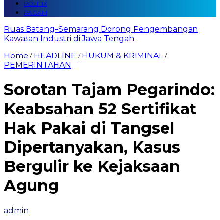
POLITIK
RAGAM
Ruas Batang–Semarang Dorong Pengembangan
Kawasan Industri di Jawa Tengah
Home
HEADLINE
HUKUM & KRIMINAL
/
/
/
PEMERINTAHAN
Sorotan Tajam Pegarindo:
Keabsahan 52 Sertifikat
Hak Pakai di Tangsel
Dipertanyakan, Kasus
Bergulir ke Kejaksaan
Agung
admin