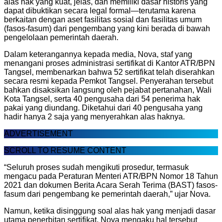
alas hak yang kuat, jelas, dan memiliki dasar historis yang
dapat dibuktikan secara legal formal—terutama karena
berkaitan dengan aset fasilitas sosial dan fasilitas umum
(fasos-fasum) dari pengembang yang kini berada di bawah
pengelolaan pemerintah daerah.
Dalam keterangannya kepada media, Nova, staf yang
menangani proses administrasi sertifikat di Kantor ATR/BPN
Tangsel, membenarkan bahwa 52 sertifikat telah diserahkan
secara resmi kepada Pemkot Tangsel. Penyerahan tersebut
bahkan disaksikan langsung oleh pejabat pertanahan, Wali
Kota Tangsel, serta 40 pengusaha dari 54 penerima hak
pakai yang diundang. Diketahui dari 40 pengusaha yang
hadir hanya 2 saja yang menyerahkan alas haknya.
ADVERTISEMENT
SCROLL TO RESUME CONTENT
“Seluruh proses sudah mengikuti prosedur, termasuk
mengacu pada Peraturan Menteri ATR/BPN Nomor 18 Tahun
2021 dan dokumen Berita Acara Serah Terima (BAST) fasos-
fasum dari pengembang ke pemerintah daerah,” ujar Nova.
Namun, ketika disinggung soal alas hak yang menjadi dasar
utama penerbitan sertifikat, Nova mengaku hal tersebut