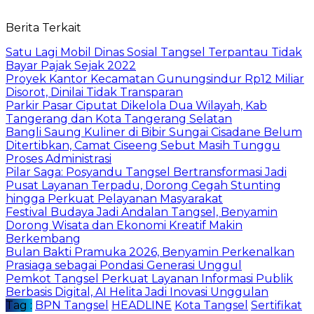
Berita Terkait
Satu Lagi Mobil Dinas Sosial Tangsel Terpantau Tidak
Bayar Pajak Sejak 2022
Proyek Kantor Kecamatan Gunungsindur Rp12 Miliar
Disorot, Dinilai Tidak Transparan
Parkir Pasar Ciputat Dikelola Dua Wilayah, Kab
Tangerang dan Kota Tangerang Selatan
Bangli Saung Kuliner di Bibir Sungai Cisadane Belum
Ditertibkan, Camat Ciseeng Sebut Masih Tunggu
Proses Administrasi
Pilar Saga: Posyandu Tangsel Bertransformasi Jadi
Pusat Layanan Terpadu, Dorong Cegah Stunting
hingga Perkuat Pelayanan Masyarakat
Festival Budaya Jadi Andalan Tangsel, Benyamin
Dorong Wisata dan Ekonomi Kreatif Makin
Berkembang
Bulan Bakti Pramuka 2026, Benyamin Perkenalkan
Prasiaga sebagai Pondasi Generasi Unggul
Pemkot Tangsel Perkuat Layanan Informasi Publik
Berbasis Digital, AI Helita Jadi Inovasi Unggulan
Tag :
BPN Tangsel
HEADLINE
Kota Tangsel
Sertifikat