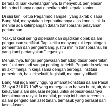
berada di luar kewenangannya. Ia menyebut, penjelasan
lebih rinci hanya dapat diberikan oleh kepala kantor.
Di sisi lain, Ketua Pegarindo Tangsel, yang akrab disapa
Bang Mul, menyatakan keprihatinannya atas kondisi ini. Ia
menilai ada ketimpangan dalam transparansi pelayanan
pertanahan.
“Rakyat kecil sering dipersulit dan dijadikan objek dalam
pengurusan sertifikat. Tapi ketika menyangkut kepentingan
pemerintah dan pengembang, justru minim transparansi. Ini
yang kami pertanyakan,” tegasnya.
Menurutnya, fungsi pengawasan terhadap dasar penerbitan
sertifikat menjadi sangat penting, terlebih Pegarindo selama
ini aktif menjalin kerja sama dengan berbagai institusi
pemerintah, baik eksekutif, legislatif, maupun yudikatif.
Bang Mul juga menyinggung amanat konstitusi dalam Pasal
33 ayat 3 UUD 1945 yang menegaskan bahwa bumi, air, dan
kekayaan alam dikuasai negara untuk sebesar-besarnya
kemakmuran rakyat. Ia menilai, prinsip ini harus tercermin
dalam pengelolaan aset tanah, termasuk yang berasal dari
fasos-fasum.