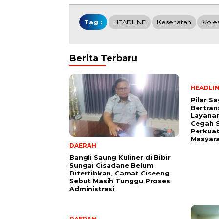
Tag :
HEADLINE
Kesehatan
Koles
Berita Terbaru
HEADLI
Pilar S
Bertran
Layana
Cegah S
Perkuat
Masyar
DAERAH
Bangli Saung Kuliner di Bibir
Sungai Cisadane Belum
Ditertibkan, Camat Ciseeng
Sebut Masih Tunggu Proses
Administrasi
DAERAH