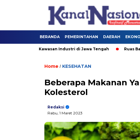
BERANDA
PEMERINTAHAN
DAERAH
EKONOM
bangan Kawasan Industri di Jawa Tengah
Ruas Batang–Se
Home
KESEHATAN
/
Beberapa Makanan Y
Kolesterol
Redaksi
Rabu, 1 Maret 2023