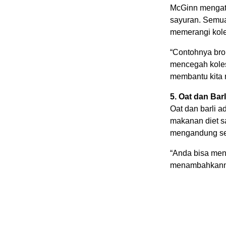
McGinn mengat
sayuran. Semua 
memerangi koles
“Contohnya bro
mencegah koles
membantu kita 
5. Oat dan Barl
Oat dan barli 
makanan diet s
mengandung ser
“Anda bisa men
menambahkanny