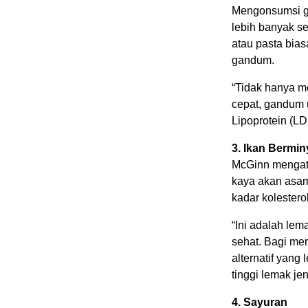
Mengonsumsi g
lebih banyak se
atau pasta bias
gandum.
“Tidak hanya m
cepat, gandum 
Lipoprotein (LD
3. Ikan Bermi
McGinn mengata
kaya akan asa
kadar kolesterol
“Ini adalah le
sehat. Bagi me
alternatif yang
tinggi lemak je
4. Sayuran