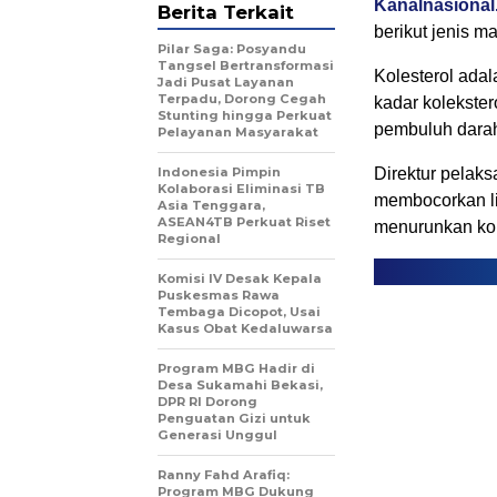
Kanalnasiona
Berita Terkait
berikut jenis 
Pilar Saga: Posyandu
Tangsel Bertransformasi
Kolesterol ada
Jadi Pusat Layanan
Terpadu, Dorong Cegah
kadar kolekster
Stunting hingga Perkuat
pembuluh darah
Pelayanan Masyarakat
Indonesia Pimpin
Direktur pelaks
Kolaborasi Eliminasi TB
membocorkan li
Asia Tenggara,
ASEAN4TB Perkuat Riset
menurunkan kol
Regional
Komisi IV Desak Kepala
Puskesmas Rawa
Tembaga Dicopot, Usai
Kasus Obat Kedaluwarsa
Program MBG Hadir di
Desa Sukamahi Bekasi,
DPR RI Dorong
Penguatan Gizi untuk
Generasi Unggul
Ranny Fahd Arafiq:
Program MBG Dukung