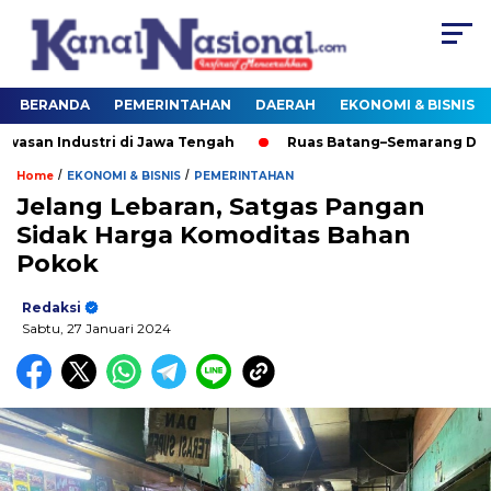
BERANDA
PEMERINTAHAN
DAERAH
EKONOMI & BISNIS
n Industri di Jawa Tengah
Ruas Batang–Semarang Dorong
/
/
Home
EKONOMI & BISNIS
PEMERINTAHAN
Jelang Lebaran, Satgas Pangan
Sidak Harga Komoditas Bahan
Pokok
Redaksi
Sabtu, 27 Januari 2024