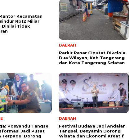
 Kantor Kecamatan
indur Rp12 Miliar
 Dinilai Tidak
aran
DAERAH
Parkir Pasar Ciputat Dikelola
Dua Wilayah, Kab Tangerang
dan Kota Tangerang Selatan
NE
DAERAH
aga: Posyandu Tangsel
Festival Budaya Jadi Andalan
sformasi Jadi Pusat
Tangsel, Benyamin Dorong
n Terpadu, Dorong
Wisata dan Ekonomi Kreatif