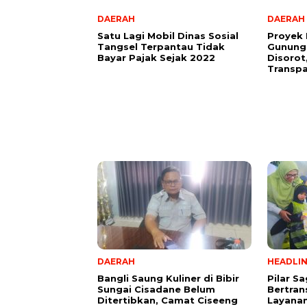
DAERAH
DAERAH
Satu Lagi Mobil Dinas Sosial
Proyek
Tangsel Terpantau Tidak
Gunungs
Bayar Pajak Sejak 2022
Disorot,
Transp
DAERAH
HEADLI
Bangli Saung Kuliner di Bibir
Pilar S
Sungai Cisadane Belum
Bertran
Ditertibkan, Camat Ciseeng
Layana