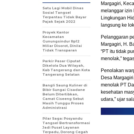
Margagiri, Kec
Satu Lagi Mobil Dinas
melanggar izin
Sosial Tangsel
Terpantau Tidak Bayar
Lingkungan Hi
Pajak Sejak 2022
langsung ke lok
Proyek Kantor
Pelanggaran pe
Kecamatan
Gunungsindur Rp12
Margagiri, H. 
Miliar Disorot, Dinilai
Tidak Transparan
“PT itu tidak p
menolak,” tega
Parkir Pasar Ciputat
Dikelola Dua Wilayah,
Kab Tangerang dan Kota
Penolakan warg
Tangerang Selatan
Desa Margagiri
menolak PT Dad
Bangli Saung Kuliner di
Bibir Sungai Cisadane
kesehatan masy
Belum Ditertibkan,
Camat Ciseeng Sebut
udara,” ujar s
Masih Tunggu Proses
Administrasi
Pilar Saga: Posyandu
Tangsel Bertransformasi
Jadi Pusat Layanan
Terpadu, Dorong Cegah