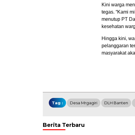
Kini warga men
tegas. “Kami mi
menutup PT Dad
kesehatan warg
Hingga kini, w
pelanggaran ter
masyarakat ak
Tag :
Desa Mrgagiri
DLH Banten
Berita Terbaru