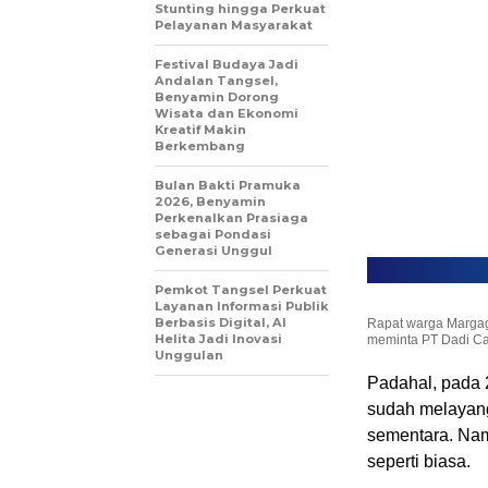
Stunting hingga Perkuat
Pelayanan Masyarakat
Festival Budaya Jadi
Andalan Tangsel,
Benyamin Dorong
Wisata dan Ekonomi
Kreatif Makin
Berkembang
Bulan Bakti Pramuka
2026, Benyamin
Perkenalkan Prasiaga
sebagai Pondasi
Generasi Unggul
Pemkot Tangsel Perkuat
Layanan Informasi Publik
Berbasis Digital, AI
Rapat warga Margag
Helita Jadi Inovasi
meminta PT Dadi Car
Unggulan
Padahal, pada 2
sudah melayang
sementara. Namu
seperti biasa.