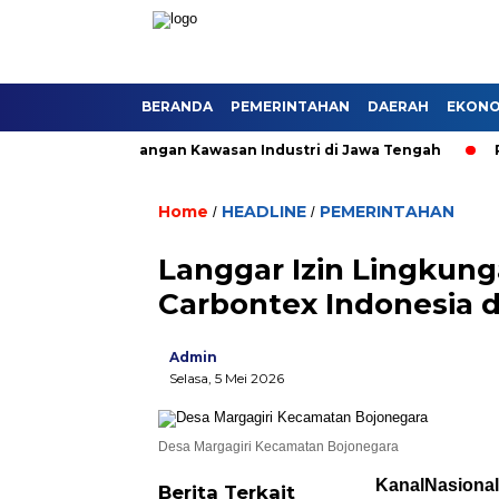
BERANDA
PEMERINTAHAN
DAERAH
EKONOM
ong Pengembangan Kawasan Industri di Jawa Tengah
Ruas
Home
HEADLINE
PEMERINTAHAN
/
/
Langgar Izin Lingkun
Carbontex Indonesia d
Admin
Selasa, 5 Mei 2026
Desa Margagiri Kecamatan Bojonegara
KanalNasiona
Berita Terkait