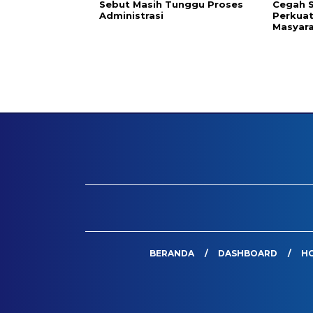
Sebut Masih Tunggu Proses
Cegah S
Administrasi
Perkuat
Masyar
BERANDA
DASHBOARD
H