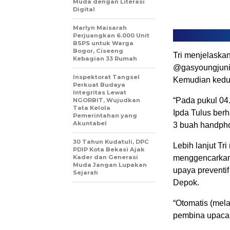
Muda dengan Literasi
Digital
Marlyn Maisarah
Perjuangkan 6.000 Unit
BSPS untuk Warga
Bogor, Ciseeng
Tri menjelaska
Kebagian 33 Rumah
@gasyoungjunio
Inspektorat Tangsel
Kemudian kedua
Perkuat Budaya
Integritas Lewat
“Pada pukul 04.
NGORBIT, Wujudkan
Tata Kelola
Ipda Tulus ber
Pemerintahan yang
Akuntabel
3 buah handpho
30 Tahun Kudatuli, DPC
Lebih lanjut T
PDIP Kota Bekasi Ajak
Kader dan Generasi
menggencarkan 
Muda Jangan Lupakan
upaya preventi
Sejarah
Depok.
“Otomatis (mela
pembina upacar