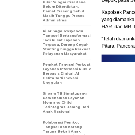
Depok, pada Se
Bibir Sungai Cisadane
Belum Ditertibkan,
Camat Ciseeng Sebut
Kapolsek Panco
Masih Tunggu Proses
yang diamankan
Administrasi
HAR, dan MR. 
Pilar Saga: Posyandu
Tangsel Bertransformasi
“Telah diamank
Jadi Pusat Layanan
Terpadu, Dorong Cegah
Pitara, Pancora
Stunting hingga Perkuat
Pelayanan Masyarakat
Pemkot Tangsel Perkuat
Layanan Informasi Publik
Berbasis Digital, AI
Helita Jadi Inovasi
Unggulan
Siloam TB Simatupang
Perkenalkan Layanan
Mom and Child
Terintegrasi Jelang Hari
Anak Nasional
Kolaborasi Pemkot
Tangsel dan Karang
Taruna Bekali Anak