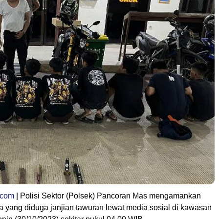
.com
| Polisi Sektor (Polsek) Pancoran Mas mengamankan
a yang diduga janjian tawuran lewat media sosial di kawasan