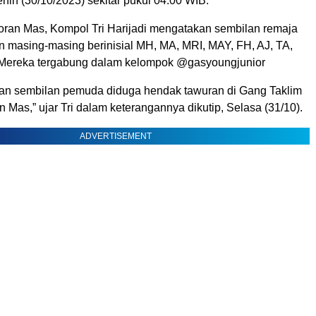
nin (30/10/2023) sekitar pukul 04.00 WIB.
ran Mas, Kompol Tri Harijadi mengatakan sembilan remaja
 masing-masing berinisial MH, MA, MRI, MAY, FH, AJ, TA,
Mereka tergabung dalam kelompok @gasyoungjunior
an sembilan pemuda diduga hendak tawuran di Gang Taklim
n Mas,” ujar Tri dalam keterangannya dikutip, Selasa (31/10).
ADVERTISEMENT