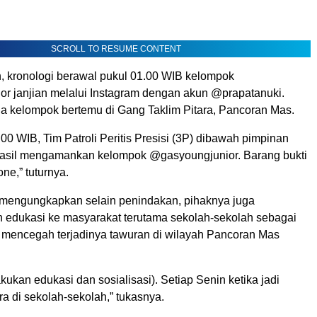
SCROLL TO RESUME CONTENT
n, kronologi berawal pukul 01.00 WIB kelompok
r janjian melalui Instagram dengan akun @prapatanuki.
 kelompok bertemu di Gang Taklim Pitara, Pancoran Mas.
00 WIB, Tim Patroli Peritis Presisi (3P) dibawah pimpinan
hasil mengamankan kelompok @gasyoungjunior. Barang bukti
ne,” tuturnya.
ri mengungkapkan selain penindakan, pihaknya juga
edukasi ke masyarakat terutama sekolah-sekolah sebagai
f mencegah terjadinya tawuran di wilayah Pancoran Mas
kukan edukasi dan sosialisasi). Setiap Senin ketika jadi
a di sekolah-sekolah,” tukasnya.