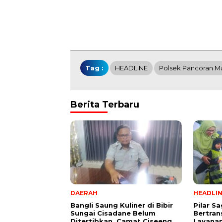
Tag :
HEADLINE
Polsek Pancoran M
Berita Terbaru
DAERAH
HEADLI
Bangli Saung Kuliner di Bibir
Pilar S
Sungai Cisadane Belum
Bertran
Ditertibkan, Camat Ciseeng
Layana