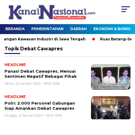
BERANDA
PEMERINTAHAN
DAERAH
EKONOMI & BISNIS
gan Kawasan Industri di Jawa Tengah
Ruas Batang–Semar
Topik
Debat Cawapres
HEADLINE
Panas! Debat Cawapres, Menuai
Sentimen Negatif Bebagai Pihak
Senin, 22 Januari 2024 - 09:35 WIB
HEADLINE
Polri: 2.000 Personel Gabungan
Siap Amankan Debat Cawapres
Minggu, 21 Januari 2024 - 05:14 WIB