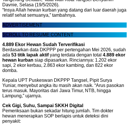
Davnie, Selasa (19/5/2026).
“Insya Allah hewan kurban yang datang dari luar daerah juga
relatif sehat semuanya,” tambahnya.
ADVERTISEMENT
SCROLL TO RESUME CONTENT
4.889 Ekor Hewan Sudah Terverifikasi
Berdasarkan data DKPPP per pertengahan Mei 2026, sudah
ada
53 titik lapak aktif
yang terdata dengan total
4.889 ekor
hewan kurban
siap dipasarkan. Rinciannya: 1.202 ekor
sapi, 2 ekor kerbau, 2.863 ekor kambing, dan 822 ekor
domba.
Kepala UPT Puskeswan DKPPP Tangsel, Pipit Surya
Yuniar, menyebut angka itu masih akan naik. “Arus pasokan
terus masuk. Mayoritas dari Jawa Timur, NTB, hingga
Lampung,” ujarnya.
Cek Gigi, Suhu, Sampai SKKH Digital
Pemeriksaan bukan sekadar hitung jumlah. Tim dokter
hewan menerapkan SOP berlapis untuk deteksi dini
penyakit: