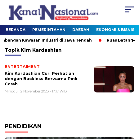
BERANDA
PEMERINTAHAN
DAERAH
EKONOMI & BISNIS
angan Kawasan Industri di Jawa Tengah
Ruas Batang–Sem
Topik
Kim Kardashian
ENTERTAIMENT
Kim Kardashian Curi Perhatian
dengan Backless Berwarna Pink
Cerah
Minggu, 12 November 2023 - 17:17 WIB
PENDIDIKAN