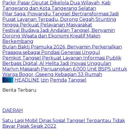
Parkir Pasar Ciputat Dikelola Dua Wilayah, Kab
Tangerang dan Kota Tangerang Selatan
Pilar Saga: Posyandu Tangsel Bertransformasi Jadi
Pusat Layanan Terpadu, Dorong Cegah Stunting
hingga Perkuat Pelayanan Masyarakat
Festival Budaya Jadi Andalan Tangsel, Benyamin
Dorong Wisata dan Ekonomi Kreatif Makin
Berkembang
Bulan Bakti Pramuka 2026, Benyamin Perkenalkan
Prasiaga sebagai Pondasi Generasi Unggul
Pemkot Tangsel Perkuat Layanan Informasi Publik
Berbasis Digital, AI Helita Jadi Inovasi Unggulan
Marlyn Maisarah Perjuangkan 6.000 Unit BSPS untuk
Warga Bogor, Ciseeng Kebagian 33 Rumah
Tag :
HEADLINE
Izin
Pemda
Tangsel
Berita Terbaru
DAERAH
Satu Lagi Mobil Dinas Sosial Tangsel Terpantau Tidak
Bayar Pajak Sejak 2022