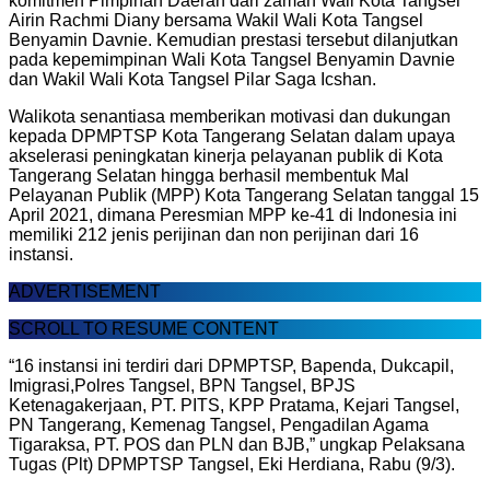
komitmen Pimpinan Daerah dari zaman Wali Kota Tangsel
Airin Rachmi Diany bersama Wakil Wali Kota Tangsel
Benyamin Davnie. Kemudian prestasi tersebut dilanjutkan
pada kepemimpinan Wali Kota Tangsel Benyamin Davnie
dan Wakil Wali Kota Tangsel Pilar Saga Icshan.
Walikota senantiasa memberikan motivasi dan dukungan
kepada DPMPTSP Kota Tangerang Selatan dalam upaya
akselerasi peningkatan kinerja pelayanan publik di Kota
Tangerang Selatan hingga berhasil membentuk Mal
Pelayanan Publik (MPP) Kota Tangerang Selatan tanggal 15
April 2021, dimana Peresmian MPP ke-41 di Indonesia ini
memiliki 212 jenis perijinan dan non perijinan dari 16
instansi.
ADVERTISEMENT
SCROLL TO RESUME CONTENT
“16 instansi ini terdiri dari DPMPTSP, Bapenda, Dukcapil,
Imigrasi,Polres Tangsel, BPN Tangsel, BPJS
Ketenagakerjaan, PT. PITS, KPP Pratama, Kejari Tangsel,
PN Tangerang, Kemenag Tangsel, Pengadilan Agama
Tigaraksa, PT. POS dan PLN dan BJB,” ungkap Pelaksana
Tugas (Plt) DPMPTSP Tangsel, Eki Herdiana, Rabu (9/3).