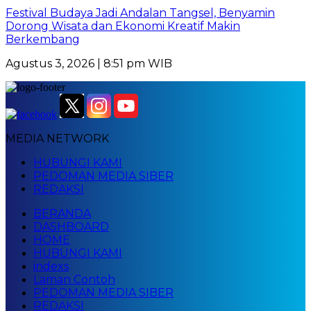
Festival Budaya Jadi Andalan Tangsel, Benyamin
Dorong Wisata dan Ekonomi Kreatif Makin
Berkembang
Agustus 3, 2026 | 8:51 pm WIB
MEDIA NETWORK
HUBUNGI KAMI
PEDOMAN MEDIA SIBER
REDAKSI
BERANDA
DASHBOARD
HOME
HUBUNGI KAMI
indexs
Laman Contoh
PEDOMAN MEDIA SIBER
REDAKSI