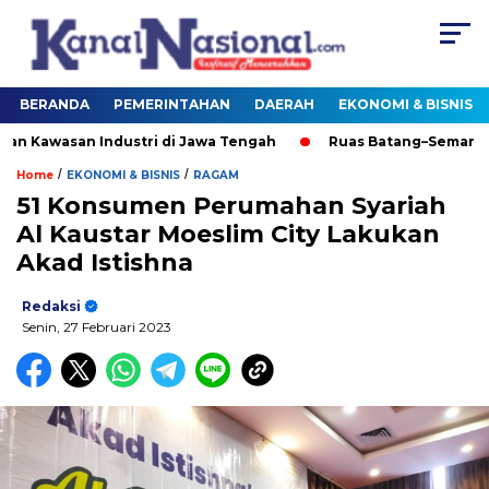
BERANDA
PEMERINTAHAN
DAERAH
EKONOMI & BISNIS
awasan Industri di Jawa Tengah
Ruas Batang–Semarang D
/
/
Home
EKONOMI & BISNIS
RAGAM
51 Konsumen Perumahan Syariah
Al Kaustar Moeslim City Lakukan
Akad Istishna
Redaksi
Senin, 27 Februari 2023