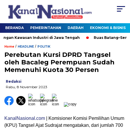
BERANDA
PEMERINTAHAN
DAERAH
EKONOMI & BISNIS
n Kawasan Industri di Jawa Tengah
Ruas Batang–Semaran
/
/
Home
HEADLINE
POLITIK
Perebutan Kursi DPRD Tangsel
oleh Bacaleg Perempuan Sudah
Memenuhi Kuota 30 Persen
Redaksi
Rabu, 8 November 2023
KanalNasional.com
| Komisioner Komisi Pemilihan Umum
(KPU) Tangsel Ajat Sudrajat mengatakan, dari jumlah 700