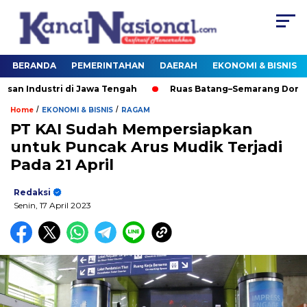
BERANDA
PEMERINTAHAN
DAERAH
EKONOMI & BISNIS
 Industri di Jawa Tengah
Ruas Batang–Semarang Dorong 
/
/
Home
EKONOMI & BISNIS
RAGAM
PT KAI Sudah Mempersiapkan
untuk Puncak Arus Mudik Terjadi
Pada 21 April
Redaksi
Senin, 17 April 2023