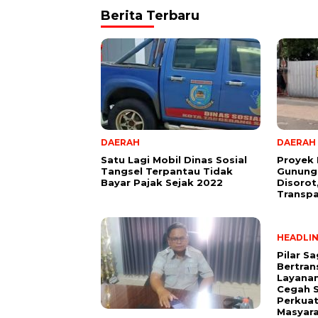
Berita Terbaru
DAERAH
DAERAH
Satu Lagi Mobil Dinas Sosial
Proyek
Tangsel Terpantau Tidak
Gunungs
Bayar Pajak Sejak 2022
Disorot,
Transp
HEADLI
Pilar S
Bertran
Layana
Cegah S
Perkuat
Masyar