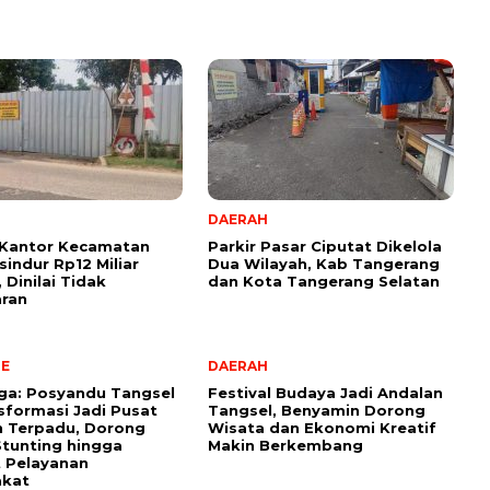
DAERAH
 Kantor Kecamatan
Parkir Pasar Ciputat Dikelola
indur Rp12 Miliar
Dua Wilayah, Kab Tangerang
 Dinilai Tidak
dan Kota Tangerang Selatan
aran
NE
DAERAH
aga: Posyandu Tangsel
Festival Budaya Jadi Andalan
sformasi Jadi Pusat
Tangsel, Benyamin Dorong
n Terpadu, Dorong
Wisata dan Ekonomi Kreatif
tunting hingga
Makin Berkembang
 Pelayanan
akat