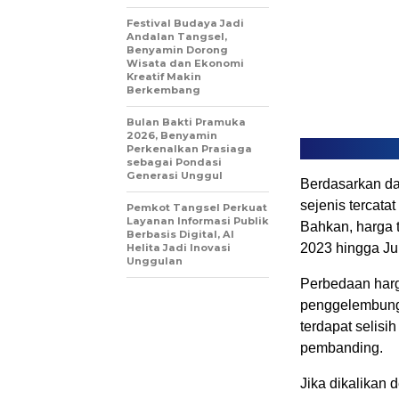
Festival Budaya Jadi
Andalan Tangsel,
Benyamin Dorong
Wisata dan Ekonomi
Kreatif Makin
Berkembang
Bulan Bakti Pramuka
2026, Benyamin
Perkenalkan Prasiaga
sebagai Pondasi
Generasi Unggul
Berdasarkan dat
sejenis tercatat
Pemkot Tangsel Perkuat
Layanan Informasi Publik
Bahkan, harga 
Berbasis Digital, AI
2023 hingga Ju
Helita Jadi Inovasi
Unggulan
Perbedaan harg
penggelembunga
terdapat selisi
pembanding.
Jika dikalikan 