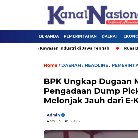
BERANDA
PEMERINTAHAN
DAERAH
EKONOM
gembangan Kawasan Industri di Jawa Tengah
Ruas Batang
Home
DAERAH
HEADLINE
PEMERINT
/
/
/
BPK Ungkap Dugaan M
Pengadaan Dump Pick
Melonjak Jauh dari E-
Admin
Rabu, 3 Juni 2026