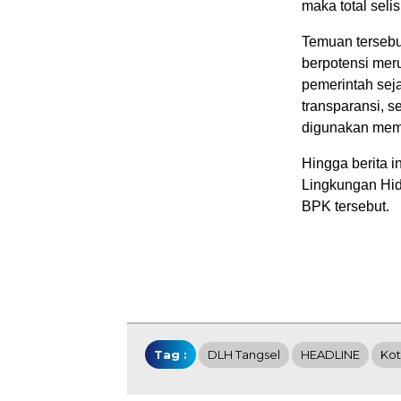
maka total seli
Temuan tersebut
berpotensi mer
pemerintah seja
transparansi, s
digunakan memb
Hingga berita i
Lingkungan Hid
BPK tersebut.
Tag :
DLH Tangsel
HEADLINE
Kot