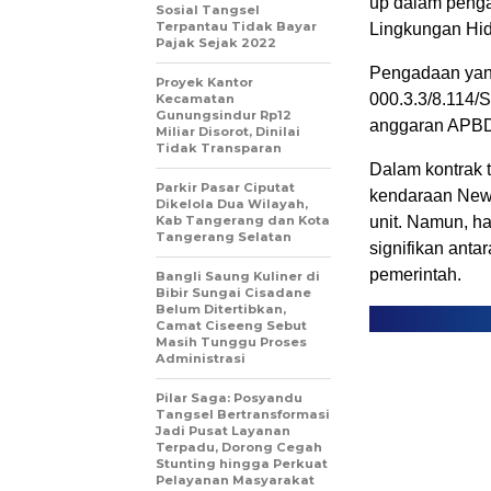
up dalam peng
Sosial Tangsel
Terpantau Tidak Bayar
Lingkungan Hid
Pajak Sejak 2022
Pengadaan yan
Proyek Kantor
000.3.3/8.114/
Kecamatan
Gunungsindur Rp12
anggaran APBD 
Miliar Disorot, Dinilai
Tidak Transparan
Dalam kontrak 
Parkir Pasar Ciputat
kendaraan New
Dikelola Dua Wilayah,
Kab Tangerang dan Kota
unit. Namun, 
Tangerang Selatan
signifikan ant
pemerintah.
Bangli Saung Kuliner di
Bibir Sungai Cisadane
Belum Ditertibkan,
Camat Ciseeng Sebut
Masih Tunggu Proses
Administrasi
Pilar Saga: Posyandu
Tangsel Bertransformasi
Jadi Pusat Layanan
Terpadu, Dorong Cegah
Stunting hingga Perkuat
Pelayanan Masyarakat