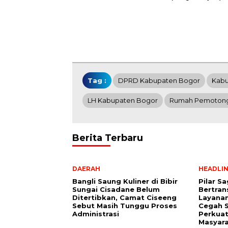
Tag :
DPRD Kabupaten Bogor
Kabu
LH Kabupaten Bogor
Rumah Pemoton
Berita Terbaru
DAERAH
HEADLI
Bangli Saung Kuliner di Bibir
Pilar S
Sungai Cisadane Belum
Bertran
Ditertibkan, Camat Ciseeng
Layana
Sebut Masih Tunggu Proses
Cegah S
Administrasi
Perkuat
Masyar