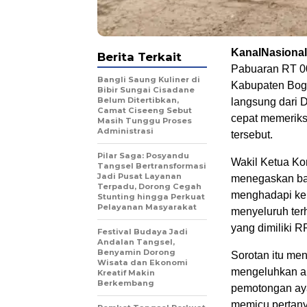
KanalNasional
Berita Terkait
Pabuaran RT 0
Bangli Saung Kuliner di
Kabupaten Bogor
Bibir Sungai Cisadane
Belum Ditertibkan,
langsung dari
Camat Ciseeng Sebut
cepat memeriksa
Masih Tunggu Proses
Administrasi
tersebut.
Pilar Saga: Posyandu
Wakil Ketua Ko
Tangsel Bertransformasi
Jadi Pusat Layanan
menegaskan bah
Terpadu, Dorong Cegah
menghadapi ke
Stunting hingga Perkuat
Pelayanan Masyarakat
menyeluruh ter
yang dimiliki R
Festival Budaya Jadi
Andalan Tangsel,
Benyamin Dorong
Sorotan itu me
Wisata dan Ekonomi
mengeluhkan ar
Kreatif Makin
Berkembang
pemotongan aya
memicu pertany