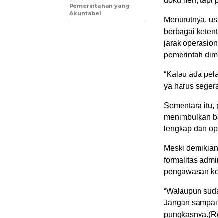
dokumen, tapi p
Pemerintahan yang
Akuntabel
Menurutnya, u
berbagai ketent
jarak operasio
pemerintah dimi
“Kalau ada pela
ya harus segera
Sementara itu,
menimbulkan ba
lengkap dan ope
Meski demikian
formalitas admi
pengawasan keta
“Walaupun suda
Jangan sampai s
pungkasnya.(R