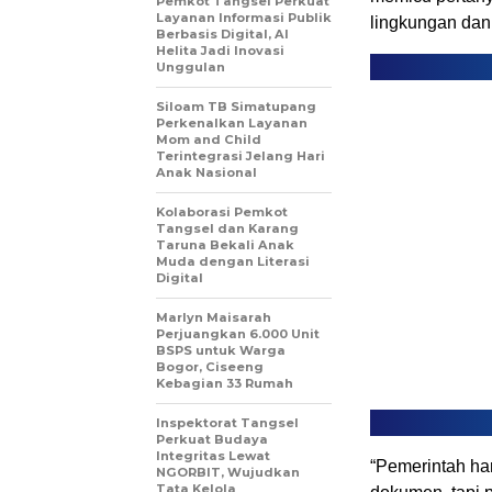
Pemkot Tangsel Perkuat
Layanan Informasi Publik
lingkungan dan 
Berbasis Digital, AI
Helita Jadi Inovasi
Unggulan
Siloam TB Simatupang
Perkenalkan Layanan
Mom and Child
Terintegrasi Jelang Hari
Anak Nasional
Kolaborasi Pemkot
Tangsel dan Karang
Taruna Bekali Anak
Muda dengan Literasi
Digital
Marlyn Maisarah
Perjuangkan 6.000 Unit
BSPS untuk Warga
Bogor, Ciseeng
Kebagian 33 Rumah
Inspektorat Tangsel
Perkuat Budaya
Integritas Lewat
“Pemerintah ha
NGORBIT, Wujudkan
Tata Kelola