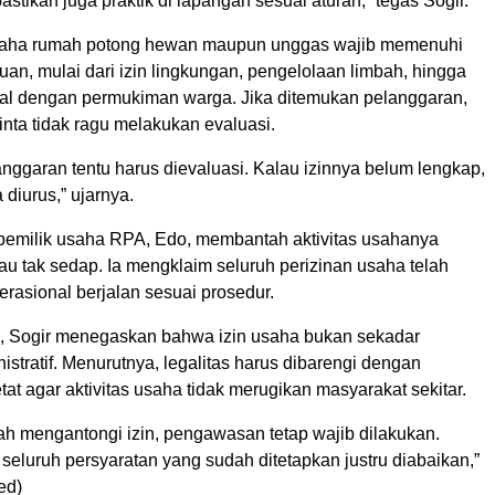
astikan juga praktik di lapangan sesuai aturan,” tegas Sogir.
saha rumah potong hewan maupun unggas wajib memenuhi
uan, mulai dari izin lingkungan, pengelolaan limbah, hingga
nal dengan permukiman warga. Jika ditemukan pelanggaran,
nta tidak ragu melakukan evaluasi.
nggaran tentu harus dievaluasi. Kalau izinnya belum lengkap,
 diurus,” ujarnya.
 pemilik usaha RPA, Edo, membantah aktivitas usahanya
u tak sedap. Ia mengklaim seluruh perizinan usaha telah
rasional berjalan sesuai prosedur.
, Sogir menegaskan bahwa izin usaha bukan sekadar
nistratif. Menurutnya, legalitas harus dibarengi dengan
t agar aktivitas usaha tidak merugikan masyarakat sekitar.
h mengantongi izin, pengawasan tetap wajib dilakukan.
eluruh persyaratan yang sudah ditetapkan justru diabaikan,”
ed)