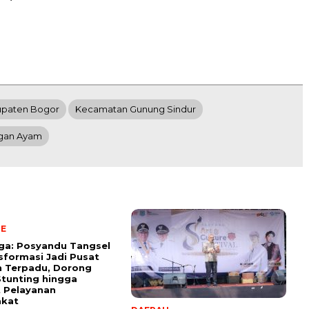
paten Bogor
Kecamatan Gunung Sindur
gan Ayam
NE
aga: Posyandu Tangsel
sformasi Jadi Pusat
n Terpadu, Dorong
tunting hingga
 Pelayanan
akat