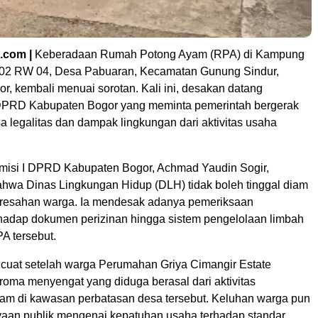
.com |
Keberadaan Rumah Potong Ayam (RPA) di Kampung
02 RW 04, Desa Pabuaran, Kecamatan Gunung Sindur,
, kembali menuai sorotan. Kali ini, desakan datang
 DPRD Kabupaten Bogor yang meminta pemerintah bergerak
 legalitas dan dampak lingkungan dari aktivitas usaha
misi I DPRD Kabupaten Bogor, Achmad Yaudin Sogir,
wa Dinas Lingkungan Hidup (DLH) tidak boleh tinggal diam
resahan warga. Ia mendesak adanya pemeriksaan
hadap dokumen perizinan hingga sistem pengelolaan limbah
PA tersebut.
ncuat setelah warga Perumahan Griya Cimangir Estate
oma menyengat yang diduga berasal dari aktivitas
m di kawasan perbatasan desa tersebut. Keluhan warga pun
aan publik mengenai kepatuhan usaha terhadap standar