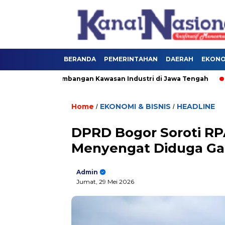
BERANDA
PEMERINTAHAN
DAERAH
EKONOM
rong Pengembangan Kawasan Industri di Jawa Tengah
Rua
Home
EKONOMI & BISNIS
HEADLINE
/
/
DPRD Bogor Soroti RP
Menyengat Diduga G
Admin
Jumat, 29 Mei 2026