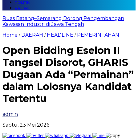
POLITIK
RAGAM
Ruas Batang–Semarang Dorong Pengembangan
Kawasan Industri di Jawa Tengah
Home
DAERAH
HEADLINE
PEMERINTAHAN
/
/
/
Open Bidding Eselon II
Tangsel Disorot, GHARIS
Dugaan Ada “Permainan”
dalam Lolosnya Kandidat
Tertentu
admin
Sabtu, 23 Mei 2026