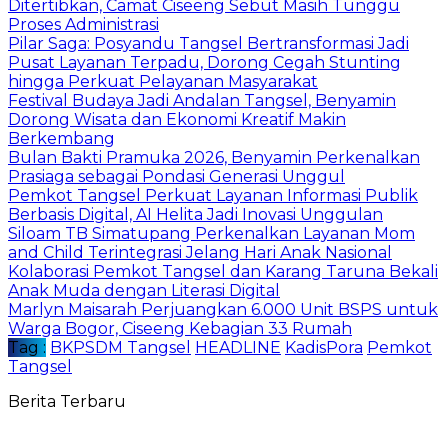
Ditertibkan, Camat Ciseeng Sebut Masih Tunggu
Proses Administrasi
Pilar Saga: Posyandu Tangsel Bertransformasi Jadi
Pusat Layanan Terpadu, Dorong Cegah Stunting
hingga Perkuat Pelayanan Masyarakat
Festival Budaya Jadi Andalan Tangsel, Benyamin
Dorong Wisata dan Ekonomi Kreatif Makin
Berkembang
Bulan Bakti Pramuka 2026, Benyamin Perkenalkan
Prasiaga sebagai Pondasi Generasi Unggul
Pemkot Tangsel Perkuat Layanan Informasi Publik
Berbasis Digital, AI Helita Jadi Inovasi Unggulan
Siloam TB Simatupang Perkenalkan Layanan Mom
and Child Terintegrasi Jelang Hari Anak Nasional
Kolaborasi Pemkot Tangsel dan Karang Taruna Bekali
Anak Muda dengan Literasi Digital
Marlyn Maisarah Perjuangkan 6.000 Unit BSPS untuk
Warga Bogor, Ciseeng Kebagian 33 Rumah
Tag :
BKPSDM Tangsel
HEADLINE
KadisPora
Pemkot
Tangsel
Berita Terbaru