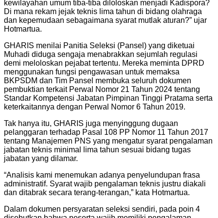
kewilayahan umum tiba-tiba diloloskan menjadi Kadispora?
Di mana rekam jejak teknis lima tahun di bidang olahraga
dan kepemudaan sebagaimana syarat mutlak aturan?” ujar
Hotmartua.
GHARIS menilai Panitia Seleksi (Pansel) yang diketuai
Muhadi diduga sengaja menabrakkan sejumlah regulasi
demi meloloskan pejabat tertentu. Mereka meminta DPRD
menggunakan fungsi pengawasan untuk memaksa
BKPSDM dan Tim Pansel membuka seluruh dokumen
pembuktian terkait Perwal Nomor 21 Tahun 2024 tentang
Standar Kompetensi Jabatan Pimpinan Tinggi Pratama serta
keterkaitannya dengan Perwal Nomor 6 Tahun 2019.
Tak hanya itu, GHARIS juga menyinggung dugaan
pelanggaran terhadap Pasal 108 PP Nomor 11 Tahun 2017
tentang Manajemen PNS yang mengatur syarat pengalaman
jabatan teknis minimal lima tahun sesuai bidang tugas
jabatan yang dilamar.
“Analisis kami menemukan adanya penyelundupan frasa
administratif. Syarat wajib pengalaman teknis justru diakali
dan ditabrak secara terang-terangan,” kata Hotmartua.
Dalam dokumen persyaratan seleksi sendiri, pada poin 4
disebutkan bahwa peserta wajib memiliki pengalaman