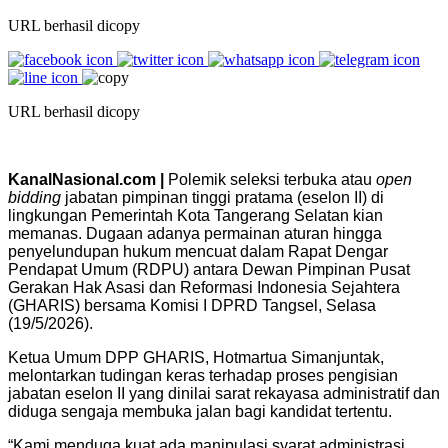
URL berhasil dicopy
URL berhasil dicopy
KanalNasional.com |
Polemik seleksi terbuka atau
open
bidding
jabatan pimpinan tinggi pratama (eselon II) di
lingkungan Pemerintah Kota Tangerang Selatan kian
memanas. Dugaan adanya permainan aturan hingga
penyelundupan hukum mencuat dalam Rapat Dengar
Pendapat Umum (RDPU) antara Dewan Pimpinan Pusat
Gerakan Hak Asasi dan Reformasi Indonesia Sejahtera
(GHARIS) bersama Komisi I DPRD Tangsel, Selasa
(19/5/2026).
Ketua Umum DPP GHARIS, Hotmartua Simanjuntak,
melontarkan tudingan keras terhadap proses pengisian
jabatan eselon II yang dinilai sarat rekayasa administratif dan
diduga sengaja membuka jalan bagi kandidat tertentu.
“Kami menduga kuat ada manipulasi syarat administrasi