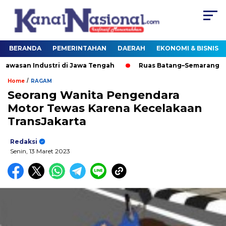
BERANDA
PEMERINTAHAN
DAERAH
EKONOMI & BISNIS
asan Industri di Jawa Tengah
Ruas Batang–Semarang Dor
/
Home
RAGAM
Seorang Wanita Pengendara
Motor Tewas Karena Kecelakaan
TransJakarta
Redaksi
Senin, 13 Maret 2023