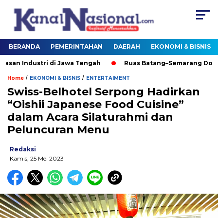
BERANDA
PEMERINTAHAN
DAERAH
EKONOMI & BISNIS
 Industri di Jawa Tengah
Ruas Batang–Semarang Dorong 
/
/
Home
EKONOMI & BISNIS
ENTERTAIMENT
Swiss-Belhotel Serpong Hadirkan
“Oishii Japanese Food Cuisine”
dalam Acara Silaturahmi dan
Peluncuran Menu
Redaksi
Kamis, 25 Mei 2023