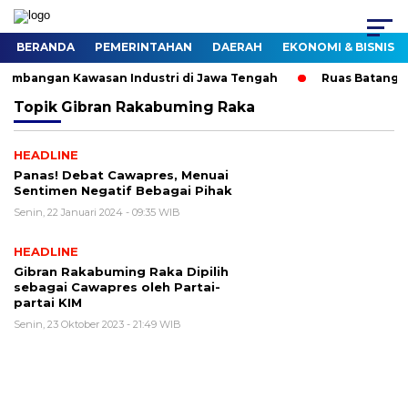
BERANDA
PEMERINTAHAN
DAERAH
EKONOMI & BISNIS
mbangan Kawasan Industri di Jawa Tengah
Ruas Batang–S
Topik
Gibran Rakabuming Raka
HEADLINE
Panas! Debat Cawapres, Menuai
Sentimen Negatif Bebagai Pihak
Senin, 22 Januari 2024 - 09:35 WIB
HEADLINE
Gibran Rakabuming Raka Dipilih
sebagai Cawapres oleh Partai-
partai KIM
Senin, 23 Oktober 2023 - 21:49 WIB