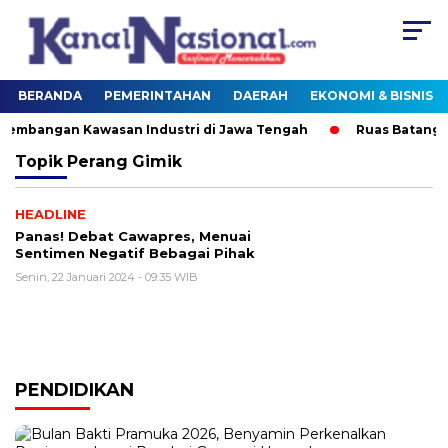
BERANDA
PEMERINTAHAN
DAERAH
EKONOMI & BISNIS
mbangan Kawasan Industri di Jawa Tengah
Ruas Batang–S
Topik
Perang Gimik
HEADLINE
Panas! Debat Cawapres, Menuai
Sentimen Negatif Bebagai Pihak
Senin, 22 Januari 2024 - 09:35 WIB
PENDIDIKAN