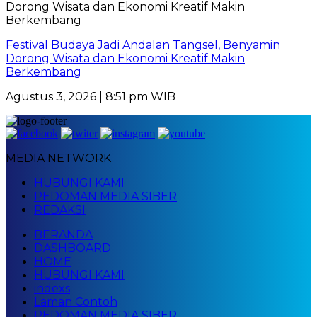
Festival Budaya Jadi Andalan Tangsel, Benyamin
Dorong Wisata dan Ekonomi Kreatif Makin
Berkembang
Agustus 3, 2026 | 8:51 pm WIB
MEDIA NETWORK
HUBUNGI KAMI
PEDOMAN MEDIA SIBER
REDAKSI
BERANDA
DASHBOARD
HOME
HUBUNGI KAMI
indexs
Laman Contoh
PEDOMAN MEDIA SIBER