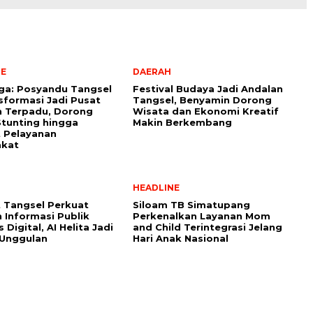
NE
DAERAH
aga: Posyandu Tangsel
Festival Budaya Jadi Andalan
sformasi Jadi Pusat
Tangsel, Benyamin Dorong
n Terpadu, Dorong
Wisata dan Ekonomi Kreatif
tunting hingga
Makin Berkembang
 Pelayanan
akat
HEADLINE
 Tangsel Perkuat
Siloam TB Simatupang
 Informasi Publik
Perkenalkan Layanan Mom
 Digital, AI Helita Jadi
and Child Terintegrasi Jelang
 Unggulan
Hari Anak Nasional