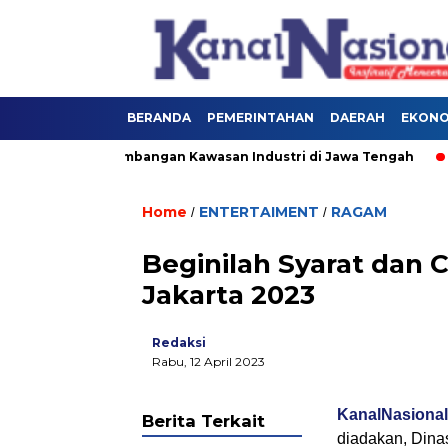
BERANDA
PEMERINTAHAN
DAERAH
EKONOM
orong Pengembangan Kawasan Industri di Jawa Tengah
Ru
Home
ENTERTAIMENT
RAGAM
/
/
Beginilah Syarat dan 
Jakarta 2023
Redaksi
Rabu, 12 April 2023
KanalNasiona
Berita Terkait
diadakan, Dina