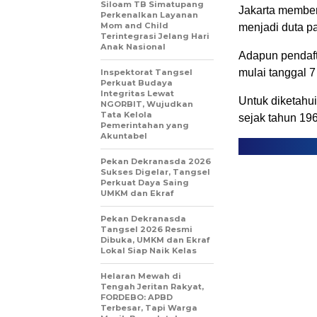
Siloam TB Simatupang
Jakarta member
Perkenalkan Layanan
Mom and Child
menjadi duta p
Terintegrasi Jelang Hari
Anak Nasional
Adapun pendaft
mulai tanggal 7
Inspektorat Tangsel
Perkuat Budaya
Integritas Lewat
Untuk diketahu
NGORBIT, Wujudkan
Tata Kelola
sejak tahun 196
Pemerintahan yang
Akuntabel
Pekan Dekranasda 2026
Sukses Digelar, Tangsel
Perkuat Daya Saing
UMKM dan Ekraf
Pekan Dekranasda
Tangsel 2026 Resmi
Dibuka, UMKM dan Ekraf
Lokal Siap Naik Kelas
Helaran Mewah di
Tengah Jeritan Rakyat,
FORDEBO: APBD
Terbesar, Tapi Warga