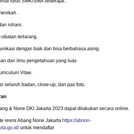
imal lulus SMK/SMA sederajat .
enikah .
dan rohani.
-obatan terlarang.
ikasi dengan baik dan bisa berbahasa asing.
an dan ilmu pengetahuan yang luas
rriculum Vitae.
o seluruh badan, close-up, dan pas foto.
ran
ang & None DKI Jakarta 2023 dapat dilakukan secara online.
te resmi Abang None Jakarta
https://abnon-
rta.go.id/
untuk mendaftar