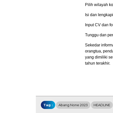
Pilih wilayah ko
Isi dan lengkap
Input CV dan f
Tunggu dan per
Sekedar informa
orangtua, pend
yang dimiliki s
tahun terakhir.
Tag :
Abang None 2023
HEADLINE