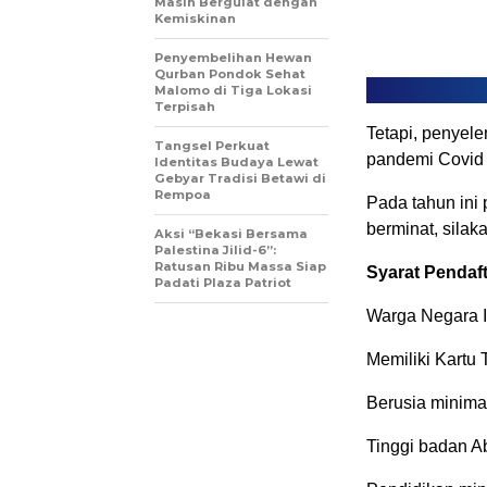
Masih Bergulat dengan
Kemiskinan
Penyembelihan Hewan
Qurban Pondok Sehat
Malomo di Tiga Lokasi
Terpisah
Tetapi, penyel
Tangsel Perkuat
pandemi Covid 
Identitas Budaya Lewat
Gebyar Tradisi Betawi di
Rempoa
Pada tahun ini
berminat, silak
Aksi “Bekasi Bersama
Palestina Jilid-6”:
Ratusan Ribu Massa Siap
Syarat Pendaf
Padati Plaza Patriot
Warga Negara I
Memiliki Kartu
Berusia minima
Tinggi badan A