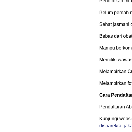
Pendidikan min
Belum pernah m
Sehat jasmani 
Bebas dari obat
Mampu berkomun
Memiliki wawas
Melampirkan Cu
Melampirkan fot
Cara Pendafta
Pendaftaran Ab
Kunjungi websi
disparekraf.jaka