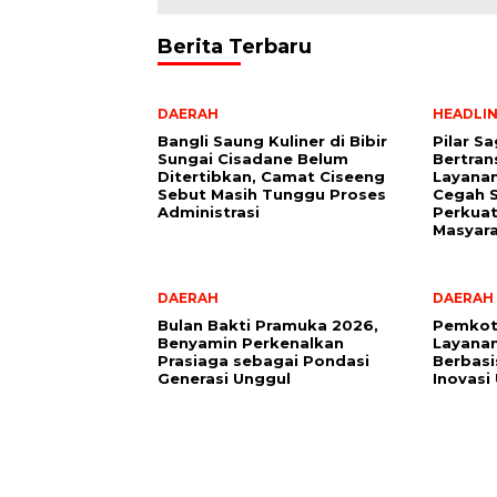
Berita Terbaru
DAERAH
HEADLI
Bangli Saung Kuliner di Bibir
Pilar S
Sungai Cisadane Belum
Bertran
Ditertibkan, Camat Ciseeng
Layana
Sebut Masih Tunggu Proses
Cegah S
Administrasi
Perkuat
Masyar
DAERAH
DAERAH
Bulan Bakti Pramuka 2026,
Pemkot
Benyamin Perkenalkan
Layanan
Prasiaga sebagai Pondasi
Berbasis
Generasi Unggul
Inovasi