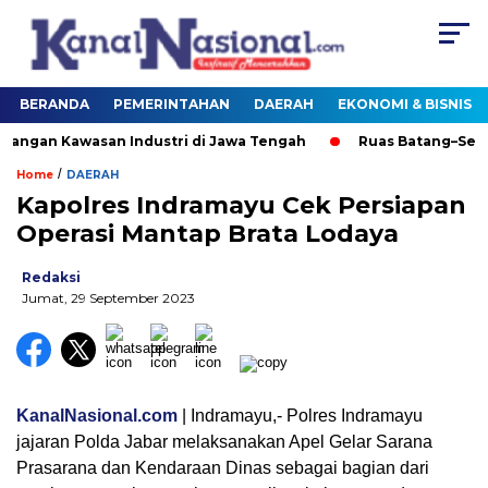
BERANDA
PEMERINTAHAN
DAERAH
EKONOMI & BISNIS
n Kawasan Industri di Jawa Tengah
Ruas Batang–Semaran
/
Home
DAERAH
Kapolres Indramayu Cek Persiapan
Operasi Mantap Brata Lodaya
Redaksi
Jumat, 29 September 2023
KanalNasional.com
| Indramayu,- Polres Indramayu
jajaran Polda Jabar melaksanakan Apel Gelar Sarana
Prasarana dan Kendaraan Dinas sebagai bagian dari