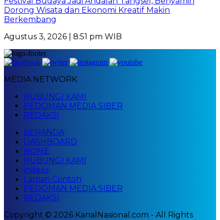
Festival Budaya Jadi Andalan Tangsel, Benyamin
Dorong Wisata dan Ekonomi Kreatif Makin
Berkembang
Agustus 3, 2026 | 8:51 pm WIB
MEDIA NETWORK
HUBUNGI KAMI
PEDOMAN MEDIA SIBER
REDAKSI
BERANDA
DASHBOARD
HOME
HUBUNGI KAMI
indexs
Laman Contoh
PEDOMAN MEDIA SIBER
REDAKSI
Copyright © 2026 KanalNasional.com - All Rights