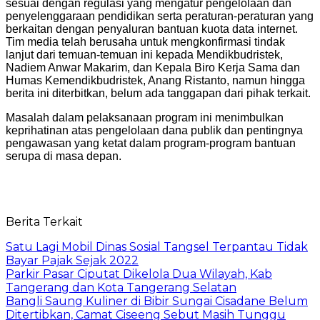
sesuai dengan regulasi yang mengatur pengelolaan dan
penyelenggaraan pendidikan serta peraturan-peraturan yang
berkaitan dengan penyaluran bantuan kuota data internet.
Tim media telah berusaha untuk mengkonfirmasi tindak
lanjut dari temuan-temuan ini kepada Mendikbudristek,
Nadiem Anwar Makarim, dan Kepala Biro Kerja Sama dan
Humas Kemendikbudristek, Anang Ristanto, namun hingga
berita ini diterbitkan, belum ada tanggapan dari pihak terkait.
Masalah dalam pelaksanaan program ini menimbulkan
keprihatinan atas pengelolaan dana publik dan pentingnya
pengawasan yang ketat dalam program-program bantuan
serupa di masa depan.
Berita Terkait
Satu Lagi Mobil Dinas Sosial Tangsel Terpantau Tidak
Bayar Pajak Sejak 2022
Parkir Pasar Ciputat Dikelola Dua Wilayah, Kab
Tangerang dan Kota Tangerang Selatan
Bangli Saung Kuliner di Bibir Sungai Cisadane Belum
Ditertibkan, Camat Ciseeng Sebut Masih Tunggu